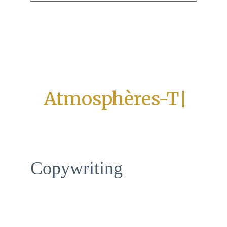
 Agence de rédaction web
& prête-plume
Copywriting