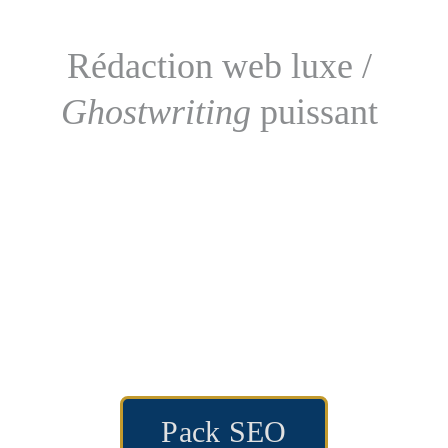
Rédaction web luxe / 
Ghostwriting
 puissant 
Quid 
des tarifs ? 
Pack SEO