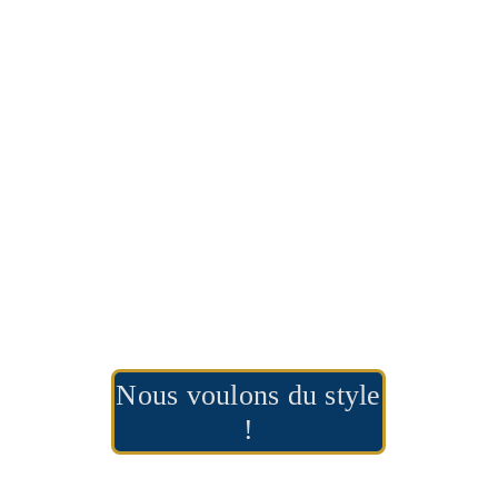
L’agence de 
contenus : boite à 
outil pour l’entreprise
Nous voulons du style
!