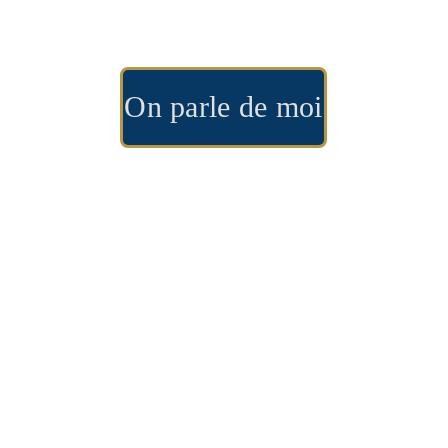
artisan des lettres
On parle de moi
Après avoir enseigné la philosophie, après 
une vie de cadre en agence (comme 
copywriter
 et responsable éditorial), je 
mène aujourd'hui la douce vie de plume 
avec ma propre agence de rédaction. Un 
maître-mot : entretenir à l'égard de la langue 
un rapport concret. Ce qui me touche, 