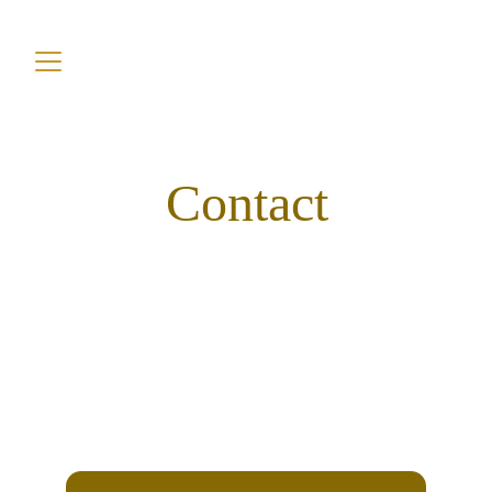
Contact
Composons 
votre atmosphère