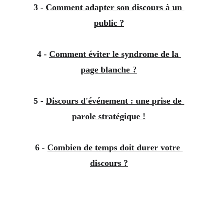
3 - 
Comment adapter son discours à un 
public ?
4 - 
Comment éviter le syndrome de la 
page blanche ?
5 - 
Discours d'événement : une prise de 
parole stratégique !
6 - 
Combien de temps doit durer votre 
discours ?